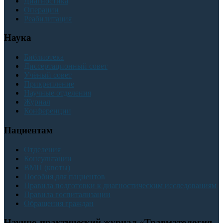
Диагностика
Операции
Реабилитация
Наука
Библиотека
Диссертационный совет
Учёный совет
Прикрепление
Научные отделения
Журнал
Конференции
Пациентам
Отделения
Консультации
ВМП (квоты)
Пособия для пациентов
Правила подготовки к диагностическим исследованиям
Правила госпитализации
Обращения граждан
Научно-практический журнал «Травматология