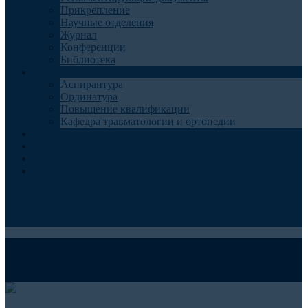
Прикрепление
Научные отделения
Журнал
Конференции
Библиотека
Образование
Аспирантура
Ординатура
Повышение квалификации
Кафедра травматологии и ортопедии
Контакты
Запись на консультацию
Анкеты для пациентов
Телемедицина