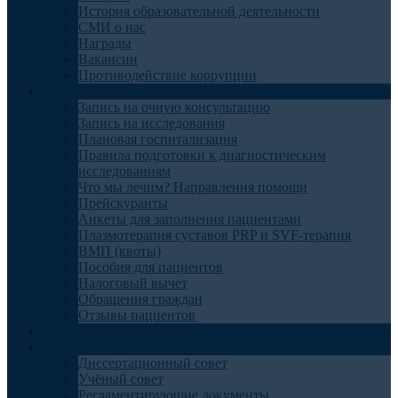
История образовательной деятельности
СМИ о нас
Награды
Вакансии
Противодействие коррупции
Пациентам
Запись на очную консультацию
Запись на исследования
Плановая госпитализация
Правила подготовки к диагностическим
исследованиям
Что мы лечим? Направления помощи
Прейскуранты
Анкеты для заполнения пациентами
Плазмотерапия суставов PRP и SVF-терапия
ВМП (квоты)
Пособия для пациентов
Налоговый вычет
Обращения граждан
Отзывы пациентов
Отделения
Наука
Диссертационный совет
Учёный совет
Регламентирующие документы