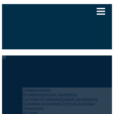
Версия для слабовидящих
Медицинский туризм
Общие сведения
Администрация
Регламентирующие документы
Сведения об образовательной организации
Основные положения Учетной политики
учреждения
История