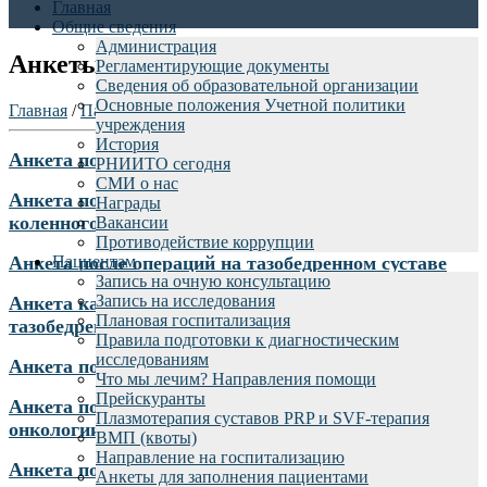
Главная
Общие сведения
Администрация
Анкеты для заполнения пациентами
Регламентирующие документы
Сведения об образовательной организации
Основные положения Учетной политики
Главная
/
Пациентам
/
учреждения
История
Анкета после операций на коленном суставе
РНИИТО сегодня
СМИ о нас
Анкета после операций на крестообразных связках
Награды
коленного сустава
Вакансии
Противодействие коррупции
Анкета после операций на тазобедренном суставе
Пациентам
Запись на очную консультацию
Запись на исследования
Анкета качества жизни после эндопротезирования
Плановая госпитализация
тазобедренного сустава
Правила подготовки к диагностическим
исследованиям
Анкета после операций на позвоночнике
Что мы лечим? Направления помощи
Прейскуранты
Анкета после операций на позвоночнике по поводу
Плазмотерапия суставов PRP и SVF-терапия
онкологии
ВМП (квоты)
Направление на госпитализацию
Анкета после операций на плечевом суставе
Анкеты для заполнения пациентами