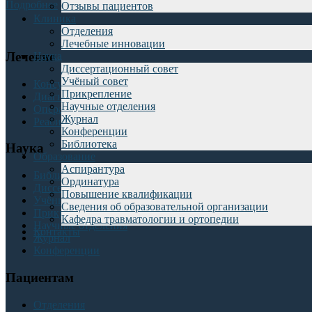
Подробнее
Отзывы пациентов
Клиника
Отделения
Лечебные инновации
Лечение
Наука
Диссертационный совет
Учёный совет
Консультации
Прикрепление
Диагностика
Научные отделения
Операции
Журнал
Реабилитация
Конференции
Библиотека
Наука
Образование
Аспирантура
Библиотека
Ординатура
Диссертационный совет
Повышение квалификации
Учёный совет
Сведения об образовательной организации
Прикрепление
Кафедра травматологии и ортопедии
Научные отделения
Контакты
Журнал
Конференции
Пациентам
Отделения