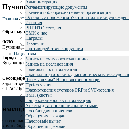
Администрация
Пучнина Наталья Васильевна
Регламентирующие документы
Сведения об образовательной организации
Основные положения Учетной политики учрежден
Главная
/
Пациентам
/
Отзывы пациентов
/
История
РНИИТО сегодня
Обратная связь rniito.ru - Благодарность лечащему врачу и
СМИ о нас
Награды
ФИО:
Вакансии
Пучнина Наталья Васильевна
Противодействие коррупции
Пациентам
Город:
Запись на очную консультацию
Бутурлиновка
Запись на исследования
Плановая госпитализация
Правила подготовки к диагностическим исследова
Сообщение:
Что мы лечим? Направления помощи
Здравствуйте! Хочу выразить благодарность Игнатенко Василию
Прейскуранты
СПАСИБО Вам огромное за высококлассную профессиональную 
Плазмотерапия суставов PRP и SVF-терапия
ВМП (квоты)
Направление на госпитализацию
Анкеты для заполнения пациентами
НМИЦ ТО им. Р.Р. Вредена
Пособия для пациентов
Обращения граждан
Созданный в 1906 году Российский научно-исследовательский 
Налоговый вычет
крупнейшее в России клиническое, научное и учебное учрежден
Обращения граждан