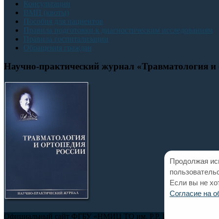
Консультации
ВМП (квоты)
Пособия для пациентов
Правила подготовки к диагностическим исследованиям
Правила госпитализации
Обращения граждан
Научно-практический журнал «Травматология и 
Продолжая исп
пользовательс
Если вы не хо
Согласие на 
Официальный сайт ФГБУ «НМИЦ ТО им. Р.Р. Вредена» Минзд