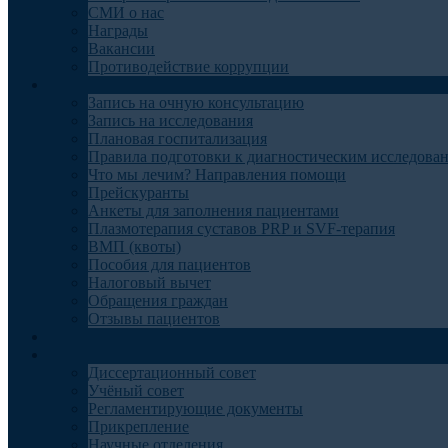
СМИ о нас
Награды
Вакансии
Противодействие коррупции
Пациентам
Запись на очную консультацию
Запись на исследования
Плановая госпитализация
Правила подготовки к диагностическим исследова
Что мы лечим? Направления помощи
Прейскуранты
Анкеты для заполнения пациентами
Плазмотерапия суставов PRP и SVF-терапия
ВМП (квоты)
Пособия для пациентов
Налоговый вычет
Обращения граждан
Отзывы пациентов
Отделения
Наука
Диссертационный совет
Учёный совет
Регламентирующие документы
Прикрепление
Научные отделения