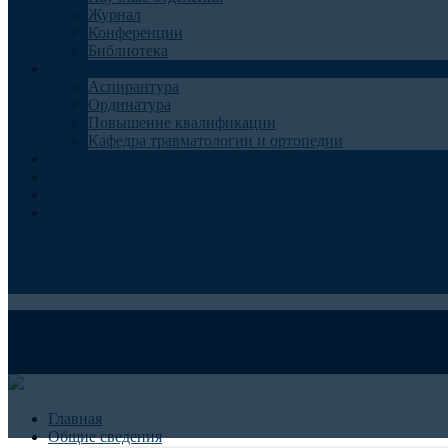
Журнал
Конференции
Библиотека
Образование
Аспирантура
Ординатура
Повышение квалификации
Кафедра травматологии и ортопедии
Контакты
Запись на консультацию
Анкеты для пациентов
Телемедицина
Главная
Общие сведения