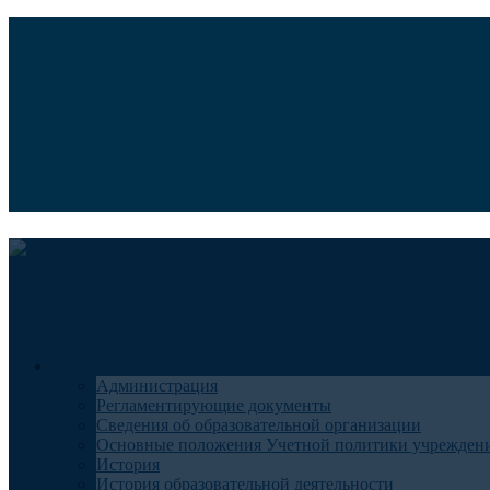
Версия для слабовидящих
Медицинский туризм
Общие сведения
Администрация
Регламентирующие документы
Сведения об образовательной организации
Основные положения Учетной политики учрежден
История
История образовательной деятельности