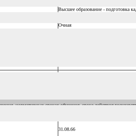
Высшее образование - подготовка к
Очная
Три года
Русский
Не предусмотрена
чения, нормативных сроках обучения, сроке действия государс
 осуществляется образование (обучение)
31.08.66