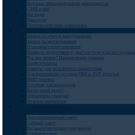
История образовательной деятельности
СМИ о нас
Награды
Вакансии
Противодействие коррупции
Пациентам
Запись на очную консультацию
Запись на исследования
Плановая госпитализация
Правила подготовки к диагностическим исследова
Что мы лечим? Направления помощи
Прейскуранты
Анкеты для заполнения пациентами
Плазмотерапия суставов PRP и SVF-терапия
ВМП (квоты)
Пособия для пациентов
Налоговый вычет
Обращения граждан
Отзывы пациентов
Отделения
Наука
Диссертационный совет
Учёный совет
Регламентирующие документы
Прикрепление