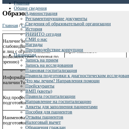
Главная
Общие сведения
Образование
Администрация
Регламентирующие документы
Сведения об образовательной организации
Главная
/
Сведения об образовательной организации
История
РНИИТО сегодня
СМИ о нас
Наличие версии для
Награды
слабовидящих (для инвалидов
Противодействие коррупции
и лиц с ограниченными
https://rniito.ru/sv/
Пациентам
возможностями здоровья по
Запись на прием
зрению)
Запись на исследования
Плановая госпитализация
Правила подготовки к диагностическим исследова
Информация о реализуемых уровнях образования, о формах обу
Что мы лечим? Направления помощи
наличии государственной аккредитации), о языках, на которых
Прейскуранты
ВМП (квоты)
Правила госпитализации
Код профессии, специальности, направления
Направление на госпитализацию
подготовки, научной специальности
Анкеты для заполнения пациентами
Пособия для пациентов
Отзывы пациентов
Наименование профессии, специальности, направления
Налоговый вычет
подготовки, научной специальности
Обращения граждан