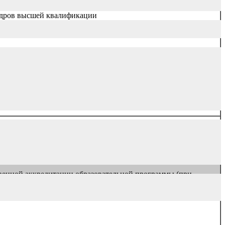
адров высшей квалификации
твенной аккредитации образовательной программы (при