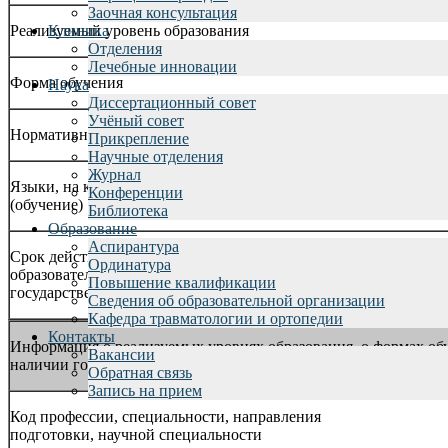
Заочная консультация
Реализуемый уровень образования
Клиника
Отделения
Лечебные инновации
Форма обучения
Наука
Диссертационный совет
Учёный совет
Нормативный срок обучения
Прикрепление
Научные отделения
Журнал
Языки, на которых осуществляется образование
Конференции
(обучение)
Библиотека
Образование
Аспирантура
Срок действия государственной аккредитации
Ординатура
образовательной программы (при наличии
Повышение квалификации
государственной аккредитациигосударственной аккредитации)
Сведения об образовательной организации
Кафедра травматологии и ортопедии
Контакты
Информация о реализуемых уровнях образования, о формах обу
Вакансии
наличии государственной аккредитации), о языках, на которых
Обратная связь
Запись на прием
Код профессии, специальности, направления
подготовки, научной специальности