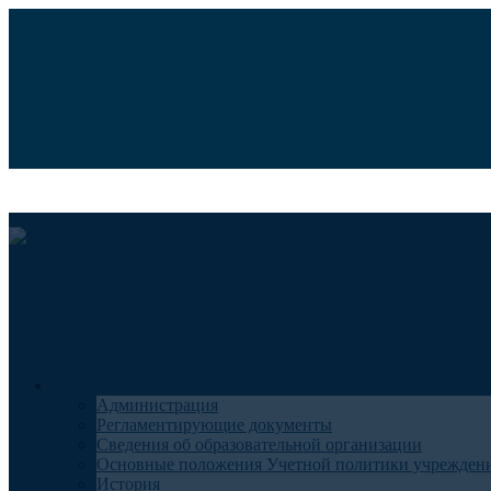
Телемедицина
Версия для слабовидящих
Медицинский туризм
Найти:
Поиск
Общие сведения
Администрация
Регламентирующие документы
Сведения об образовательной организации
Основные положения Учетной политики учрежден
История