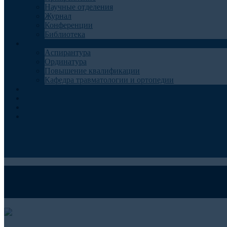
Научные отделения
Журнал
Конференции
Библиотека
Образование
Аспирантура
Ординатура
Повышение квалификации
Кафедра травматологии и ортопедии
Контакты
Запись на консультацию
Анкеты для пациентов
Телемедицина